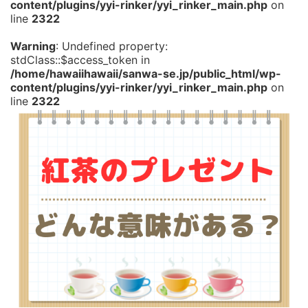
content/plugins/yyi-rinker/yyi_rinker_main.php
on
line
2322
Warning
: Undefined property:
stdClass::$access_token in
/home/hawaiihawaii/sanwa-se.jp/public_html/wp-
content/plugins/yyi-rinker/yyi_rinker_main.php
on
line
2322