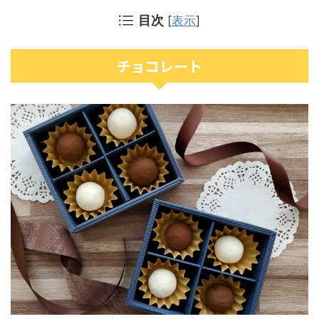
目次
[
表示
]
チョコレート