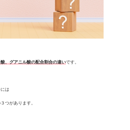
ン酸、グアニル酸の配合割合の違い
です。
分には
の３つがあります。