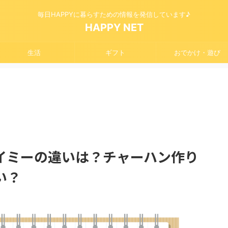
毎日HAPPYに暮らすための情報を発信しています♪
HAPPY NET
生活
ギフト
おでかけ・遊び
イミーの違いは？チャーハン作り
い？